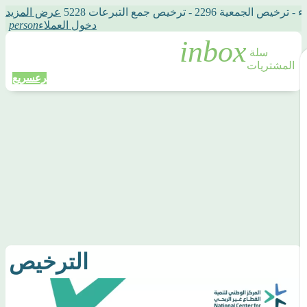
2 - ترخيص جمع التبرعات 5228
عرض المزيد
دخول العملاء
person
سلة 
المشتريات
تبرع
سريع
الترخيص