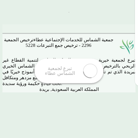
جمعية الشماس للخدمات الإجتماعية عطاء
ترخيص الجمعية
2296 - ترخيص جمع التبرعات 5228
تبرع لجمعية خيرية مرخصة من المركز الوطني لتنمية القطاع غير
الربحي بالترخيص رقم (2296) وهي امتداد لمستودع الشماس الخيري
ببريدة الذي تم تأسيسه عام 1424هـ. ، نسعى لنكون أنموذج خيريًا في
هذا المجال لبناء مجتمع مزدهر ومتكافل ،
تحت قيادةٍ حكيمة ورؤية سديدة.
المملكة العربية السعودية, بريدة
حي الشماس ، طريق التغيرة
شركاء النجاح
تواصل معنا
أخبارنا
الإحصائيات
مدى و بطاقات