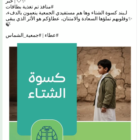
خبر | 🤍✨
‏تم تغذية بطاقات ⁧‫#منافذ‬⁩
‏لـبند كسوة الشتاء وها هم مستفيدي الجمعية ينعمون بالدفء،
وقلوبهم تملؤها السعادة والامتنان، عطاؤكم هو الأثر الذي يبقى✨
🍃