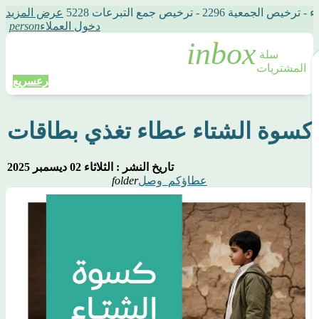
2 - ترخيص جمع التبرعات 5228
عرض المزيد
دخول العملاء
person
سلة 
المشتريات
تبرع
سريع
تاريخ النشر : الثلاثاء 02 ديسمبر 2025
عطاؤكم_وصل
folder