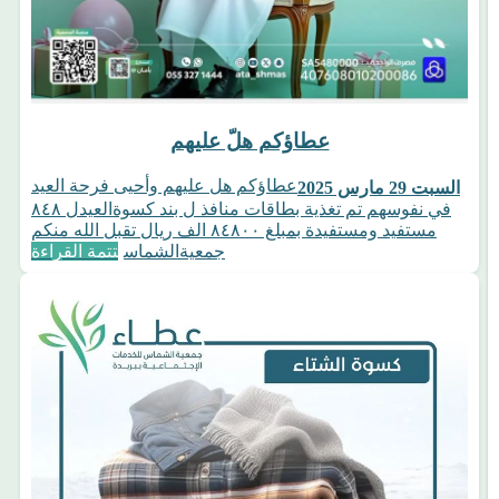
عطاؤكم هلّ عليهم
عطاؤكم هل عليهم وأحيى فرحة العيد
السبت 29 مارس 2025
في نفوسهم تم تغذية بطاقات منافذ ل بند كسوةالعيدل ٨٤٨
مستفيد ومستفيدة بمبلغ ٨٤٨٠٠ الف ريال تقبل الله منكم
جمعيةالشماس
تتمة القراءة