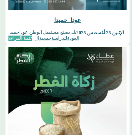
بك يصنع مستقبل الوطن عوداحميدا
الإثنين 25 أغسطس 2025
العودةللدراسةجمعيةال
تتمة القراءة