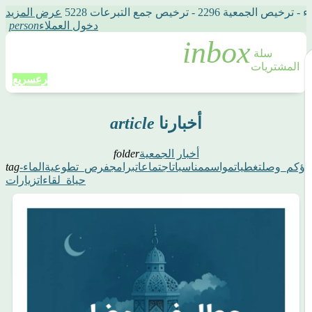
2 - ترخيص جمع التبرعات 5228
عرض المزيد
دخول العملاء
person
سلة 
المشتريات
تبرع
سريع
أخبارنا
article
أخبار الجمعية
folder
اؤكم_وصل
تغطيات
مواسم
مناسبات
اجتماعات
برامج
فرص_تطوعية
الماء-
tag
حياة
_لقاءات
زيارات