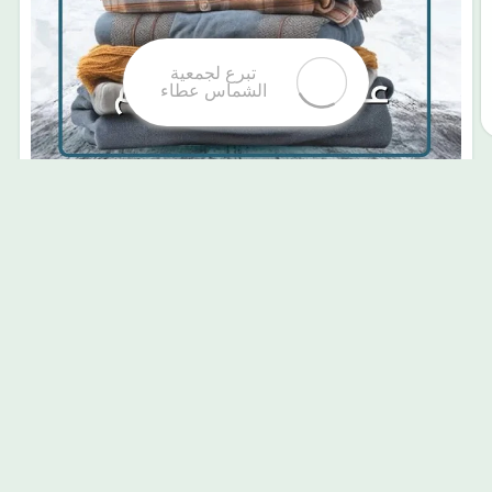
عطاؤكم #دفء لهم
اطلقت جمعية الشماس للخدمات
الأحد 10 نوفمبر 2024
الاجتماعية عطاء مبادرة عطاؤكم دفء لهم وللمساهمة في
هذه المبادره من خلال متجر الجمعية الالكتروني
تتمة
ataorgsac0D8A7D9 84D8AAD8A8D8B1D8B9D8
القراءة