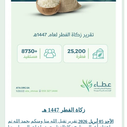
زكاة الفطر 1447 هـ
تقرير تقبل الله منا ومنكم بحمد الله تم
الأحد 05 أبريل 2026
اختتام أعمال برنامج زكاةالفطر حيث بلغ إجمالي ما وردنا