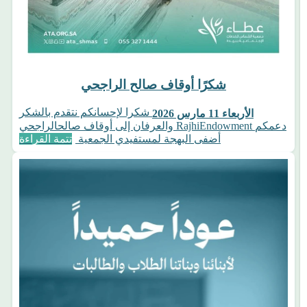
شكرًا أوقاف صالح الراجحي
شكرا لإحسانكم نتقدم بالشكر
الأربعاء 11 مارس 2026
والعرفان إلى أوقاف صالحالراجحي RajhiEndowment دعمكم
أضفى البهجة لمستفيدي الجمعية
تتمة القراءة