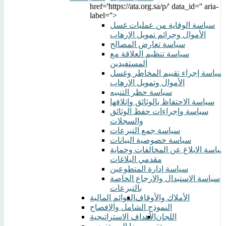
href='https://ata.org.sa/p/' data_id='' aria-
label=''>
سياسة الوقاية من عمليات غسل
الأموال وجرائم تمويل الإرهاب
سياسة تعارض المصالح
سياسة تنظيم العلاقة مع
المستفيدين
سياسة إجراء تقييم المخاطر وغسل
الأموال وتمويل الإرهاب
سياسة حظر التنبيه
سياسة الاحتفاظ بالوثائق وإتلافها
سياسة وإجراءات حفظ الوثائق
والسجلات
سياسة جمع التبرعات
سياسة خصوصية البيانات
ياسة الإبلاغ عن المخالفات وحماية
مقدمي البلاغات
سياسة إدارة المتطوعين
سياسة الاستبدال والإرجاع الخاصة
بالتبرعات
الأملاك والأوقاف
القوائم المالية
النموذج الشامل والإفصاح
اللجان
الأهداف الاستراتيجية