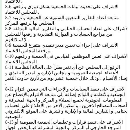
للاعتماد .
8-6 الاشراف على تحديث بيانات الجمعية بشكل دوري و رفعها
للمجلس للاعتماد .
8-7 متابعة اعداد التقارير التتبعيهو السنوية عن الجمعية و تزويد
المجلس بها لرفعها للمركز
8-8 الاشراف على اعداد الحساب الختامي و التقارير المالية المدققة
من مراجع الحسابات و الموازنة التقديرية و رفعها للمجلس
لإكمالاللازم .
8-9 الاشراف على إجراءات تعيين مدير تنفيذي متفرغ للجمعية
ورفعة للمجلس للاعتماد .
8-10 الاشراف على تعيين الموظفين القياديين في الجمعية و رفعهم
للمجلس للاعتماد .
8-11 الرفع إلى المجلس عن أي تغير يطرأ على الحالة النظامية
لأعضاء الجمعية العمومية و مجلس الإدارة و المدير التنفيذي و
ؤساء الأقسام ، وذلك خلال خمسة عشر يوم من تاريخ حدوث التغير
.
8-12 الاشراف على تنفيذ السياسات والإجراءات التي تضمن التزام
الجمعية بالأنظمة و اللوائح إضافة إلى متابعة الالتزام بالإفصاح عن
المعلومات الجوهرية لجميع العملاء و المركز و الجهة المشرفة و
أصحاب المصالح الاخرين ، و تمكين الاخر من الاطلاع على الحساب
الختامي و التقارير المالية و الإدارية و نشرها على الموقع الالكتروني
للجمعية .
8-13 الاشراف على تنفيذ قرارات و تعليمات الجمعية العمومية أو
المرجع الخارجي أو المركز أو الجهة المشرفة فيما يخص الجهاز