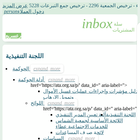
2 - ترخيص جمع التبرعات 5228
عرض المزيد
دخول العملاء
person
سلة 
المشتريات
تبرع
سريع
اللجنة التنفيذية
الحوكمة
أدلة الحوكمة
href='https://ata.org.sa/p/' data_id='' aria-label=''>
دليل مؤشرات وإجراءات عمليات غسيل الأموال
وتمويل الإرهاب
اللوائح
href='https://ata.org.sa/p/' data_id='' aria-label=''>
اللجنة التنفيذية
آلية تعيين المدير التنفيذي
اللائحة الأساسية لجمعية الشماس
للخدمات الاجتماعية عطاء
لائحة صرف المساعدات
السياسات