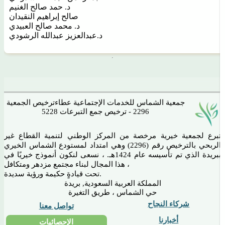
د. حمد صالح الغنيم
صالح إبراهيم النقيدان
د. محمد صالح العبيدي
د.عبدالعزيز عبدالله الرشودي
جمعية الشماس للخدمات الإجتماعية عطاء
ترخيص الجمعية
2296 - ترخيص جمع التبرعات 5228
تبرع لجمعية خيرية مرخصة من المركز الوطني لتنمية القطاع غير
الربحي بالترخيص رقم (2296) وهي امتداد لمستودع الشماس الخيري
ببريدة الذي تم تأسيسه عام 1424هـ. ، نسعى لنكون أنموذج خيريًا في
هذا المجال لبناء مجتمع مزدهر ومتكافل ،
تحت قيادةٍ حكيمة ورؤية سديدة.
المملكة العربية السعودية, بريدة
حي الشماس ، طريق التغيرة
شركاء النجاح
تواصل معنا
أخبارنا
الإحصائيات