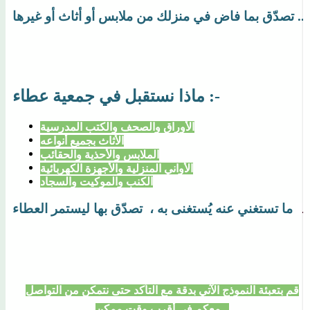
 بما فاض في منزلك من ملابس أو أثاث أو غيرها ...
ماذا نستقبل في جمعية عطاء :-
الأوراق والصحف والكتب المدرسية
الأثاث بجميع أنواعه
الملابس والأحذية والحقائب
الأواني المنزلية والأجهزة الكهربائية
الكنب والموكيت والسجاد
ما تستغني عنه يُستغنى به ، تصدّق بها ليستمر العطاء
..
قم بتعبئة النموذج الآتي بدقة مع التأكد حتى نتمكن من التواصل
معكم في أقرب وقت ممكن .