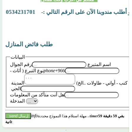
و أطلب مندوبنا الآن على الرقم التالي :- 0534231701
طلب فائض المنازل
البيانات
اسم المتبرع
رقم الجوال
+966
phone
نوع التبرع ( أثاث -
كنب - أواني - طاولات ..الخ)
المدينة
الحي
هل أنت متأكد من المعلومات
المدخلة
info
بقي
59
دقيقة
59
timer
مهلة استلام هذا النموذج محددة ،
إرسال
send
.
ثانية