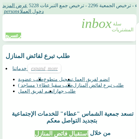
2 - ترخيص جمع التبرعات 5228
عرض المزيد
دخول العملاء
person
سلة 
المشتريات
تبرع
سريع
طلب تبرع لفائض المنازل
خدماتنا
انضم لفريق العمل
تسجيل متطوع
طلب عضوية
طلب تبرع لفائض المنازل
طلب سقيا عطاء ( مساجد )
طلب جهاز
انضم لفريق العمل
تسعد جمعية الشماس "عطاء" للخدمات الإجتماعية
بتجديد التواصل معكم
من خلال
استقبال فائض المنازل