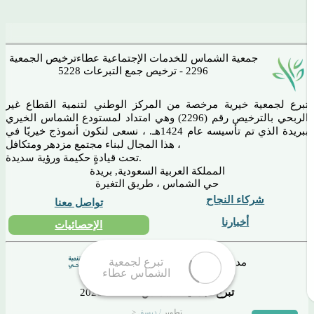
جمعية الشماس للخدمات الإجتماعية عطاء
ترخيص الجمعية
2296 - ترخيص جمع التبرعات 5228
تبرع لجمعية خيرية مرخصة من المركز الوطني لتنمية القطاع غير
الربحي بالترخيص رقم (2296) وهي امتداد لمستودع الشماس الخيري
ببريدة الذي تم تأسيسه عام 1424هـ. ، نسعى لنكون أنموذج خيريًا في
هذا المجال لبناء مجتمع مزدهر ومتكافل ،
تحت قيادةٍ حكيمة ورؤية سديدة.
المملكة العربية السعودية, بريدة
حي الشماس ، طريق التغيرة
شركاء النجاح
تواصل معنا
أخبارنا
الإحصائيات
مدى و بطاقات
تبرع لجمعية الشماس عطاء
2026 ©
> تطوير
/ ديسق