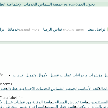
دخول العملاء
person
جمعية الشماس للخدمات الإجتماعية عطاء - ترخيص الجمعية 296
تواصل معنا
قياس الرضا
خدماتنا
برا
''>
يل مؤشرات وإجراءات عمليات غسيل الأموال وتمويل الإرهاب
-label=''>
ات
اللائحة الأساسية لجمعية الشماس للخدمات الاجتماعية عطاء
اللجنة 
'' aria-label=''>
المستفيدين
سياسة تعارض المصالح
سياسة الوقاية من عمليات غسل الأم
ظ بالوثائق وإتلافها
سياسة حظر التنبيه
سياسة إجراء تقييم المخاطر وغس