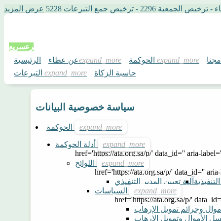
2 - ترخيص جمع التبرعات 5228
عرض المزيد
تبرع
سريع
مجنا
الحوكمة
عن عطاء
الرئيسية
حاسبة الزكاة
التبرعات
سياسة خصوصية البيانات
الحوكمة
أدلة الحوكمة
href='https://ata.org.sa/p/' data_id='' aria-label=
اللوائح
href='https://ata.org.sa/p/' data_id='' aria
التنفيذية
آلية تعيين المدير التنفيذي
السياسات
href='https://ata.org.sa/p/' data_id=
وال وجرائم تمويل الإرهاب
ل الأموال وتمويل الإرهاب