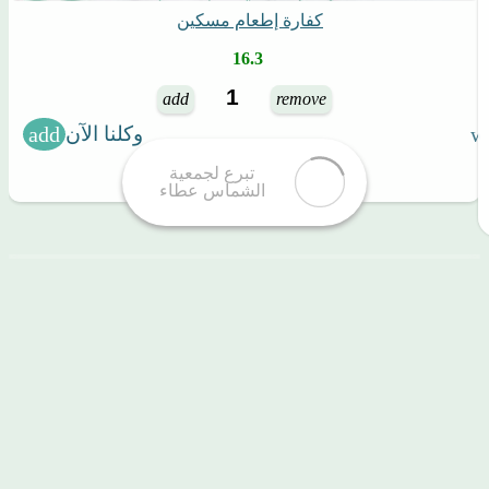
كفارة إطعام مسكين
16.3
add
remove
وكلنا الآن
جمعية الشماس للخدمات الإجتماعية عطاء
ترخيص الجمعية
2296 - ترخيص جمع التبرعات 5228
تبرع لجمعية خيرية مرخصة من المركز الوطني لتنمية القطاع غير
الربحي بالترخيص رقم (2296) وهي امتداد لمستودع الشماس الخيري
ببريدة الذي تم تأسيسه عام 1424هـ. ، نسعى لنكون أنموذج خيريًا في
هذا المجال لبناء مجتمع مزدهر ومتكافل ،
تحت قيادةٍ حكيمة ورؤية سديدة.
المملكة العربية السعودية, بريدة