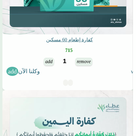
كفارة إطعام 60 مسكين
715
add
remove
وكلنا الآن