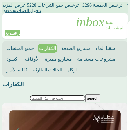
2 - ترخيص جمع التبرعات 5228
عرض المزيد
دخول العملاء
person
سلة 
المشتريات
تبرع
سريع
سقيا الماء
مشاريع الصدقة
الكفارات
جميع المنتجات
مشروعات مستدامة
مشاريع مميزة
الأوقاف
كسوة
الزكاة
الحالات الطارئة
كفالة الأسر
الكفارات
search